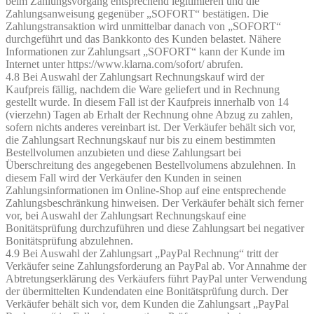
beim Zahlungsvorgang entsprechend legitimieren und die
Zahlungsanweisung gegenüber „SOFORT“ bestätigen. Die
Zahlungstransaktion wird unmittelbar danach von „SOFORT“
durchgeführt und das Bankkonto des Kunden belastet. Nähere
Informationen zur Zahlungsart „SOFORT“ kann der Kunde im
Internet unter https://www.klarna.com/sofort/ abrufen.
4.8 Bei Auswahl der Zahlungsart Rechnungskauf wird der
Kaufpreis fällig, nachdem die Ware geliefert und in Rechnung
gestellt wurde. In diesem Fall ist der Kaufpreis innerhalb von 14
(vierzehn) Tagen ab Erhalt der Rechnung ohne Abzug zu zahlen,
sofern nichts anderes vereinbart ist. Der Verkäufer behält sich vor,
die Zahlungsart Rechnungskauf nur bis zu einem bestimmten
Bestellvolumen anzubieten und diese Zahlungsart bei
Überschreitung des angegebenen Bestellvolumens abzulehnen. In
diesem Fall wird der Verkäufer den Kunden in seinen
Zahlungsinformationen im Online-Shop auf eine entsprechende
Zahlungsbeschränkung hinweisen. Der Verkäufer behält sich ferner
vor, bei Auswahl der Zahlungsart Rechnungskauf eine
Bonitätsprüfung durchzuführen und diese Zahlungsart bei negativer
Bonitätsprüfung abzulehnen.
4.9 Bei Auswahl der Zahlungsart „PayPal Rechnung“ tritt der
Verkäufer seine Zahlungsforderung an PayPal ab. Vor Annahme der
Abtretungserklärung des Verkäufers führt PayPal unter Verwendung
der übermittelten Kundendaten eine Bonitätsprüfung durch. Der
Verkäufer behält sich vor, dem Kunden die Zahlungsart „PayPal