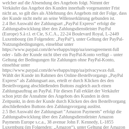
welcher auf die Absendung des Angebots folgt. Nimmt der
Verkäufer das Angebot des Kunden innerhalb vorgenannter Frist
nicht an, so gilt dies als Ablehnung des Angebots mit der Folge, dass
der Kunde nicht mehr an seine Willenserklärung gebunden ist.
2.4 Bei Auswahl der Zahlungsart „PayPal Express“ erfolgt die
Zahlungsabwicklung über den Zahlungsdienstleister PayPal
(Europe) S.à r.l. et Cie, S.C.A., 22-24 Boulevard Royal, L-2449
Luxembourg (im Folgenden: „PayPal“), unter Geltung der PayPal-
Nutzungsbedingungen, einsehbar unter
https://www.paypal.com/de/webapps/mpp/ua/useragreement-full
oder - falls der Kunde nicht über ein PayPal-Konto verfügt – unter
Geltung der Bedingungen für Zahlungen ohne PayPal-Konto,
einsehbar unter
https://www.paypal.com/de/webapps/mpp/ua/privacywax-full.
Wählt der Kunde im Rahmen des Online-Bestellvorgangs „PayPal
Express“ als Zahlungsart aus, erteilt er durch Klicken des den
Bestellvorgang abschließenden Buttons zugleich auch einen
Zahlungsauftrag an PayPal. Für diesen Fall erklärt der Verkäufer
schon jetzt die Annahme des Angebots des Kunden in dem
Zeitpunkt, in dem der Kunde durch Klicken des den Bestellvorgang
abschließenden Buttons den Zahlungsvorgang auslöst.
2.5 Bei Auswahl der Zahlungsart "Amazon Payments" erfolgt die
Zahlungsabwicklung über den Zahlungsdienstleister Amazon
Payments Europe s.c.a., 38 avenue John F. Kennedy, L-1855
Luxemburg (im Folgenden: „Amazon“), unter Geltung der Amazon