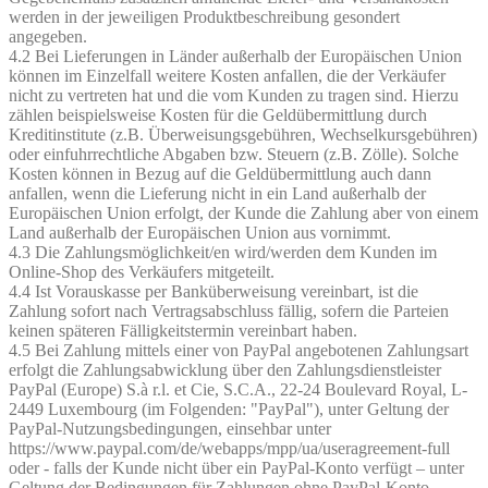
werden in der jeweiligen Produktbeschreibung gesondert
angegeben.
4.2 Bei Lieferungen in Länder außerhalb der Europäischen Union
können im Einzelfall weitere Kosten anfallen, die der Verkäufer
nicht zu vertreten hat und die vom Kunden zu tragen sind. Hierzu
zählen beispielsweise Kosten für die Geldübermittlung durch
Kreditinstitute (z.B. Überweisungsgebühren, Wechselkursgebühren)
oder einfuhrrechtliche Abgaben bzw. Steuern (z.B. Zölle). Solche
Kosten können in Bezug auf die Geldübermittlung auch dann
anfallen, wenn die Lieferung nicht in ein Land außerhalb der
Europäischen Union erfolgt, der Kunde die Zahlung aber von einem
Land außerhalb der Europäischen Union aus vornimmt.
4.3 Die Zahlungsmöglichkeit/en wird/werden dem Kunden im
Online-Shop des Verkäufers mitgeteilt.
4.4 Ist Vorauskasse per Banküberweisung vereinbart, ist die
Zahlung sofort nach Vertragsabschluss fällig, sofern die Parteien
keinen späteren Fälligkeitstermin vereinbart haben.
4.5 Bei Zahlung mittels einer von PayPal angebotenen Zahlungsart
erfolgt die Zahlungsabwicklung über den Zahlungsdienstleister
PayPal (Europe) S.à r.l. et Cie, S.C.A., 22-24 Boulevard Royal, L-
2449 Luxembourg (im Folgenden: "PayPal"), unter Geltung der
PayPal-Nutzungsbedingungen, einsehbar unter
https://www.paypal.com/de/webapps/mpp/ua/useragreement-full
oder - falls der Kunde nicht über ein PayPal-Konto verfügt – unter
Geltung der Bedingungen für Zahlungen ohne PayPal-Konto,