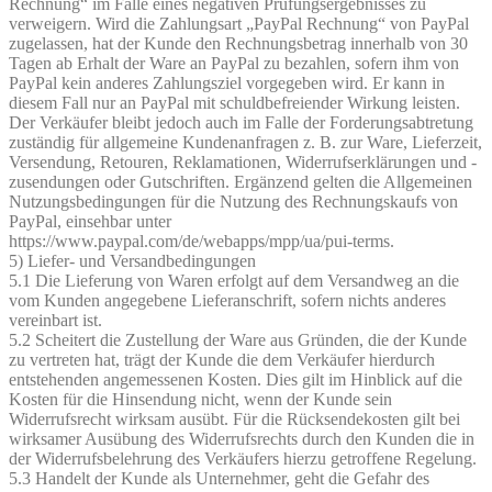
Rechnung“ im Falle eines negativen Prüfungsergebnisses zu
verweigern. Wird die Zahlungsart „PayPal Rechnung“ von PayPal
zugelassen, hat der Kunde den Rechnungsbetrag innerhalb von 30
Tagen ab Erhalt der Ware an PayPal zu bezahlen, sofern ihm von
PayPal kein anderes Zahlungsziel vorgegeben wird. Er kann in
diesem Fall nur an PayPal mit schuldbefreiender Wirkung leisten.
Der Verkäufer bleibt jedoch auch im Falle der Forderungsabtretung
zuständig für allgemeine Kundenanfragen z. B. zur Ware, Lieferzeit,
Versendung, Retouren, Reklamationen, Widerrufserklärungen und -
zusendungen oder Gutschriften. Ergänzend gelten die Allgemeinen
Nutzungsbedingungen für die Nutzung des Rechnungskaufs von
PayPal, einsehbar unter
https://www.paypal.com/de/webapps/mpp/ua/pui-terms.
5) Liefer- und Versandbedingungen
5.1 Die Lieferung von Waren erfolgt auf dem Versandweg an die
vom Kunden angegebene Lieferanschrift, sofern nichts anderes
vereinbart ist.
5.2 Scheitert die Zustellung der Ware aus Gründen, die der Kunde
zu vertreten hat, trägt der Kunde die dem Verkäufer hierdurch
entstehenden angemessenen Kosten. Dies gilt im Hinblick auf die
Kosten für die Hinsendung nicht, wenn der Kunde sein
Widerrufsrecht wirksam ausübt. Für die Rücksendekosten gilt bei
wirksamer Ausübung des Widerrufsrechts durch den Kunden die in
der Widerrufsbelehrung des Verkäufers hierzu getroffene Regelung.
5.3 Handelt der Kunde als Unternehmer, geht die Gefahr des