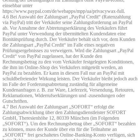
einsehbar unter
https://www.paypal.com/de/webapps/mpp/ua/privacywax-full.
4.6 Bei Auswahl der Zahlungsart „PayPal Credit“ (Ratenzahlung
via PayPal) tritt der Verkäufer seine Zahlungsforderung an PayPal
ab. Vor Annahme der Abtretungserklärung des Verkäufers führt
PayPal unter Verwendung der übermittelten Kundendaten eine
Bonitätsprüfung durch. Der Verkäufer behält sich vor, dem Kunden
die Zahlungsart „PayPal Credit“ im Falle eines negativen
Prüfungsergebnisses zu verweigern. Wird die Zahlungsart „PayPal
Credit“ von PayPal zugelassen, hat der Kunde den
Rechnungsbetrag zu den vom Verkäufer festgelegten Konditionen,
die ihm im Online-Shop des Verkäufers mitgeteilt werden, an
PayPal zu bezahlen. Er kann in diesem Fall nur an PayPal mit
schuldbefreiender Wirkung leisten. Der Verkäufer bleibt jedoch auch
im Falle der Forderungsabtretung zuständig für allgemeine
Kundenanfragen z. B. zur Ware, Lieferzeit, Versendung, Retouren,
Reklamationen, Widerrufserklärungen und -zusendungen oder
Gutschriften.
4.7 Bei Auswahl der Zahlungsart „SOFORT“ erfolgt die
Zahlungsabwicklung über den Zahlungsdienstleister SOFORT
GmbH, Theresienhöhe 12, 80339 München (im Folgenden
„SOFORT“). Um den Rechnungsbetrag über „SOFORT“ bezahlen
zu können, muss der Kunde über ein für die Teilnahme an
„SOFORT“ frei geschaltetes Online-Banking-Konto verfügen, sich