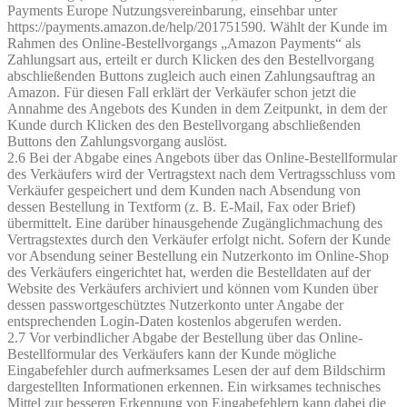
Payments Europe Nutzungsvereinbarung, einsehbar unter
https://payments.amazon.de/help/201751590. Wählt der Kunde im
Rahmen des Online-Bestellvorgangs „Amazon Payments“ als
Zahlungsart aus, erteilt er durch Klicken des den Bestellvorgang
abschließenden Buttons zugleich auch einen Zahlungsauftrag an
Amazon. Für diesen Fall erklärt der Verkäufer schon jetzt die
Annahme des Angebots des Kunden in dem Zeitpunkt, in dem der
Kunde durch Klicken des den Bestellvorgang abschließenden
Buttons den Zahlungsvorgang auslöst.
2.6 Bei der Abgabe eines Angebots über das Online-Bestellformular
des Verkäufers wird der Vertragstext nach dem Vertragsschluss vom
Verkäufer gespeichert und dem Kunden nach Absendung von
dessen Bestellung in Textform (z. B. E-Mail, Fax oder Brief)
übermittelt. Eine darüber hinausgehende Zugänglichmachung des
Vertragstextes durch den Verkäufer erfolgt nicht. Sofern der Kunde
vor Absendung seiner Bestellung ein Nutzerkonto im Online-Shop
des Verkäufers eingerichtet hat, werden die Bestelldaten auf der
Website des Verkäufers archiviert und können vom Kunden über
dessen passwortgeschütztes Nutzerkonto unter Angabe der
entsprechenden Login-Daten kostenlos abgerufen werden.
2.7 Vor verbindlicher Abgabe der Bestellung über das Online-
Bestellformular des Verkäufers kann der Kunde mögliche
Eingabefehler durch aufmerksames Lesen der auf dem Bildschirm
dargestellten Informationen erkennen. Ein wirksames technisches
Mittel zur besseren Erkennung von Eingabefehlern kann dabei die