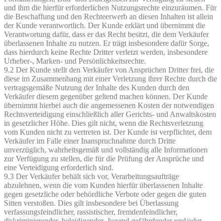
und ihm die hierfür erforderlichen Nutzungsrechte einzuräumen. Für
die Beschaffung und den Rechteerwerb an diesen Inhalten ist allein
der Kunde verantwortlich. Der Kunde erklärt und übernimmt die
Verantwortung dafür, dass er das Recht besitzt, die dem Verkäufer
überlassenen Inhalte zu nutzen. Er trägt insbesondere dafür Sorge,
dass hierdurch keine Rechte Dritter verletzt werden, insbesondere
Urheber-, Marken- und Persönlichkeitsrechte.
9.2 Der Kunde stellt den Verkäufer von Ansprüchen Dritter frei, die
diese im Zusammenhang mit einer Verletzung ihrer Rechte durch die
vertragsgemäße Nutzung der Inhalte des Kunden durch den
Verkäufer diesem gegenüber geltend machen können. Der Kunde
übernimmt hierbei auch die angemessenen Kosten der notwendigen
Rechtsverteidigung einschließlich aller Gerichts- und Anwaltskosten
in gesetzlicher Höhe. Dies gilt nicht, wenn die Rechtsverletzung
vom Kunden nicht zu vertreten ist. Der Kunde ist verpflichtet, dem
Verkäufer im Falle einer Inanspruchnahme durch Dritte
unverzüglich, wahrheitsgemäß und vollständig alle Informationen
zur Verfügung zu stellen, die für die Prüfung der Ansprüche und
eine Verteidigung erforderlich sind.
9.3 Der Verkäufer behält sich vor, Verarbeitungsaufträge
abzulehnen, wenn die vom Kunden hierfür überlassenen Inhalte
gegen gesetzliche oder behördliche Verbote oder gegen die guten
Sitten verstoßen. Dies gilt insbesondere bei Überlassung
verfassungsfeindlicher, rassistischer, fremdenfeindlicher,
diskriminierender, beleidigender, Jugend gefährdender und/oder